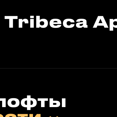
 Tribeca A
лофты