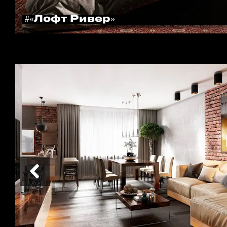
#«Лофт Ривер»