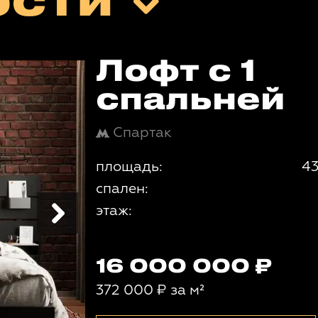
ости
Лофт с 1
спальней
Спартак
площадь:
43
спален:
этаж:
16 000 000
372 000
₽
за м²