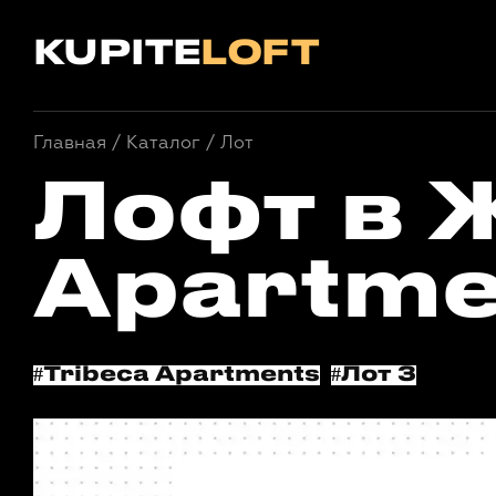
KUPITE
LOFT
Главная
/
/
Лот
Каталог
Лофт в 
Apartmen
#Tribeca Apartments
#Лот 3