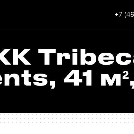
+7 (4
ЖК Tribec
ts, 41 м²