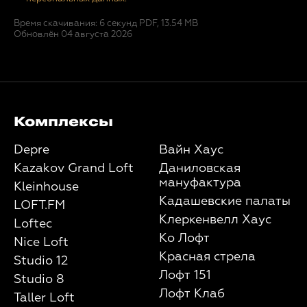
Время скачивания: 6 секунд
PDF, 13.54 MB
Обновлён 04 августа 2026
Комплексы
Depre
Вайн Хаус
Kazakov Grand Loft
Даниловская
мануфактура
Kleinhouse
Кадашевские палаты
LOFT.FM
Клеркенвелл Хаус
Loftec
Ко Лофт
Nice Loft
Красная стрела
Studio 12
Лофт 151
Studio 8
Лофт Клаб
Taller Loft