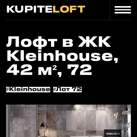
KUPITE
LOFT
Главная
/
/
Лот
Каталог
Лофт в ЖК
Kleinhouse,
42 м², 72
#Kleinhouse
#Лот 72