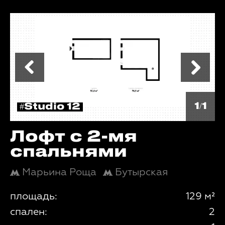
1/1
#Studio 12
Лофт с 2-мя
спальнями
Марьина Роща
Бутырская
площадь:
129 м²
спален:
2