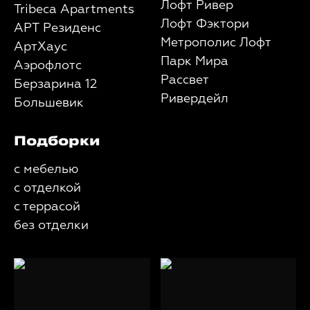
Лофт Ривер
Tribeca Apartments
Лофт Фэктори
АРТ Резиденс
Метрополис Лофт
АртХаус
Парк Мира
Аэрофлотс
Рассвет
Берзарина 12
Ривердейл
Большевик
Подборки
с мебелью
с отделкой
с террасой
без отделки