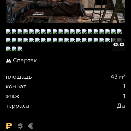
0/0
Спартак
площадь
43 м²
комнат
1
этаж
1
терраса
Да