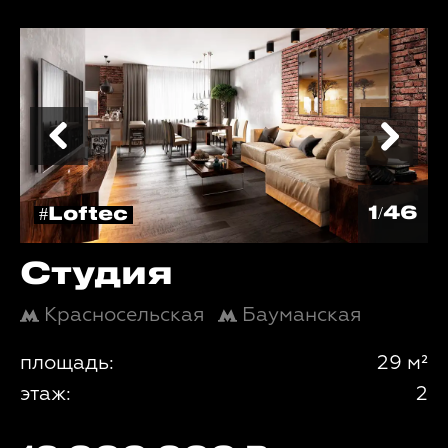
1/46
#Loftec
Студия
Красносельская
Бауманская
площадь:
29 м²
этаж:
2