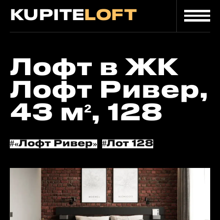
KUPITE
LOFT
Главная
/
/
Лот
Каталог
Лофт в ЖК
Лофт Ривер,
43 м², 128
#«Лофт Ривер»
#Лот 128