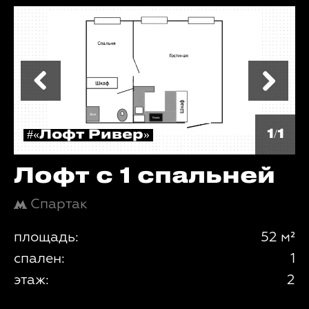
1/1
#«Лофт Ривер»
Лофт с 1 спальней
Спартак
площадь:
52 м²
спален:
1
этаж:
2