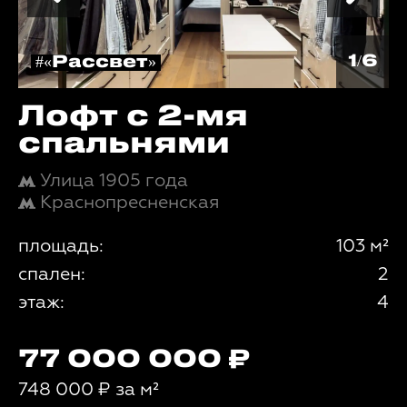
1/6
#«Рассвет»
Лофт с 2-мя
спальнями
Улица 1905 года
Краснопресненская
площадь:
103 м²
спален:
2
этаж:
4
77 000 000
748 000
₽
за м²