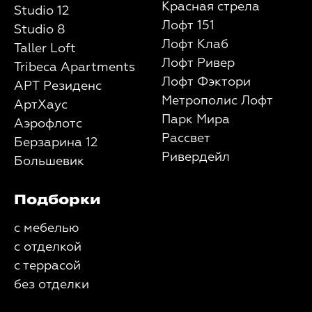
Красная стрела
Studio 12
Лофт 151
Studio 8
Лофт Клаб
Taller Loft
Лофт Ривер
Tribeca Apartments
Лофт Фэктори
АРТ Резиденс
Метрополис Лофт
АртХаус
Парк Мира
Аэрофлотс
Рассвет
Берзарина 12
Ривердейл
Большевик
Подборки
с мебелью
с отделкой
с террасой
без отделки