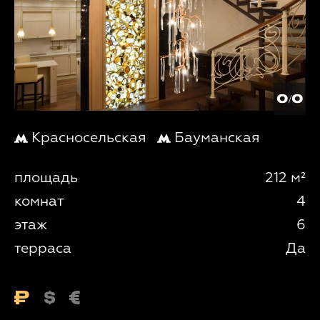
0/0
Красносельская
Бауманская
площадь
212 м²
комнат
4
этаж
6
терраса
Да