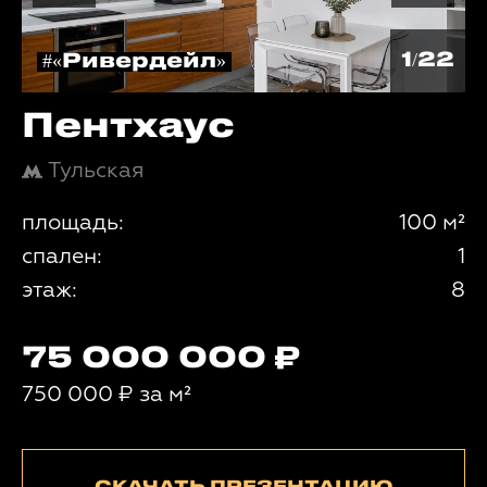
1/22
#«Ривердейл»
Пентхаус
Тульская
площадь:
100 м²
спален:
1
этаж:
8
75 000 000
750 000
₽
за м²