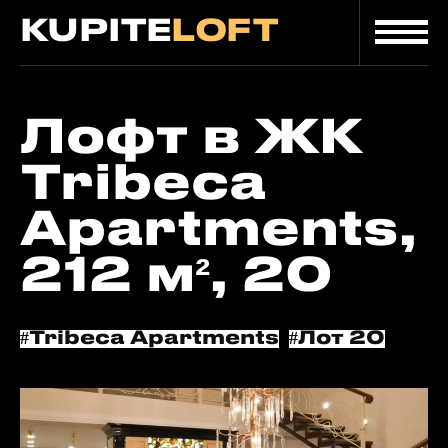
KUPITE
LOFT
Главная
/
/
Лот
Каталог
Лофт в ЖК
Tribeca
Apartments,
212 м², 20
#Tribeca Apartments
#Лот 20