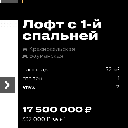
Лофт с 1-й
спальней
Красносельская
Бауманская
площадь:
52 м²
спален:
1
этаж:
2
17 500 000
337 000
₽
за м²