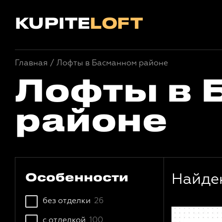
KUPITE
LOFT
Главная
/
Лофты в Басманном районе
Лофты в 
районе
Особенности
Найде
без отделки
26
с отделкой
100