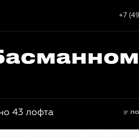
+7 (4
Басманном
но 43 лофта
П