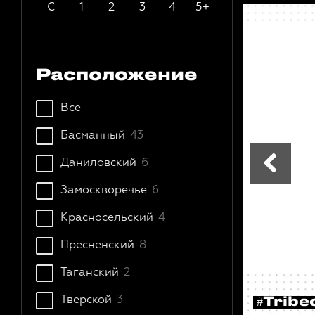
С
1
2
3
4
5+
Расположение
Все
Басманный
43
Даниловский
6
Замоскворечье
6
Красносельский
4
Пресненский
8
Таганский
2
Тверской
3
#Tribe