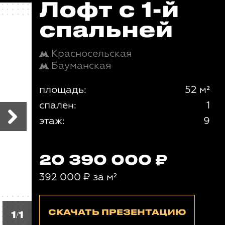
Лофт с 1-й
спальней
Красносельская
Бауманская
площадь:
52 м²
спален:
1
этаж:
9
20 390 000
392 000
₽
за м²
СКАЧАТЬ ПРЕЗЕНТАЦИЮ
1/1