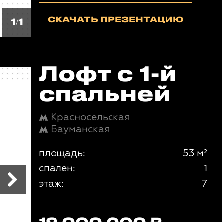
СКАЧАТЬ ПРЕЗЕНТАЦИЮ
1/1
Лофт с 1-й
спальней
Красносельская
Бауманская
площадь:
53 м²
спален:
1
этаж:
7