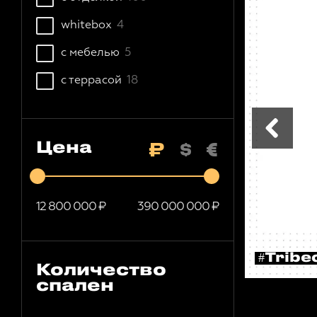
whitebox
4
с мебелью
5
с террасой
18
Цена
12 800 000
₽
390 000 000
₽
#Tribe
Количество
спален