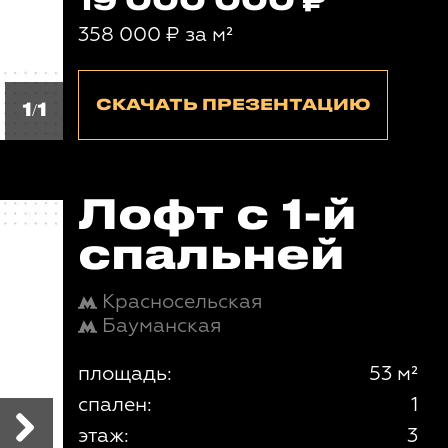
19 000 000
358 000
₽
за м²
СКАЧАТЬ ПРЕЗЕНТАЦИЮ
1/1
Лофт с 1-й
спальней
Красносельская
Бауманская
площадь:
53 м²
спален:
1
этаж:
3