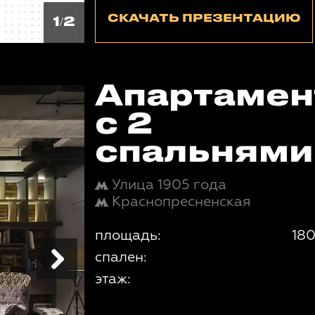
СКАЧАТЬ ПРЕЗЕНТАЦИЮ
1/2
Апартаме
с 2
спальнями
Улица 1905 года
Краснопресненская
площадь:
180
спален:
этаж: