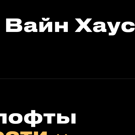
 Вайн Хау
лофты