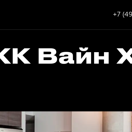
+7 (4
ЖК Вайн Х