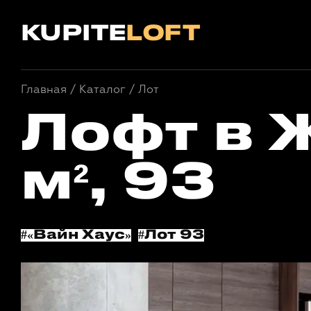
KUPITE
LOFT
Главная
/
/
Лот
Каталог
Лофт в 
м², 93
#«Вайн Хаус»
#Лот 93