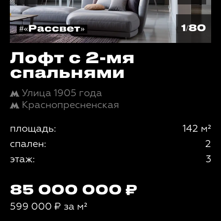
1/80
#«Рассвет»
Лофт с 2-мя
спальнями
Улица 1905 года
Краснопресненская
площадь:
142 м²
спален:
2
этаж:
3
85 000 000
599 000
₽
за м²