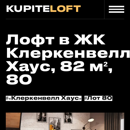
KUPITE
LOFT
Главная
/
/
Лот
Каталог
Лофт в ЖК
Клеркенвел
Хаус, 82 м²,
80
#«Клеркенвелл Хаус»
#Лот 80