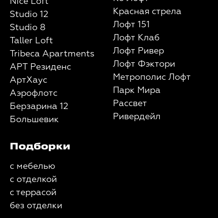
Nice Loft
Красная стрела
Studio 12
Лофт 151
Studio 8
Лофт Клаб
Taller Loft
Лофт Ривер
Tribeca Apartments
Лофт Фэктори
АРТ Резиденс
Метрополис Лофт
АртХаус
Парк Мира
Аэрофлотс
Рассвет
Берзарина 12
Ривердейл
Большевик
Подборки
с мебелью
с отделкой
с террасой
без отделки