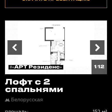
1/12
#«АРТ Резиденс»
Лофт с 2
спальнями
Белорусская
площадь:
152 м²