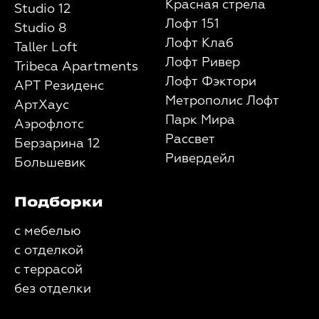
Красная стрела
Studio 12
Лофт 151
Studio 8
Лофт Клаб
Taller Loft
Лофт Ривер
Tribeca Apartments
Лофт Фэктори
АРТ Резиденс
Метрополис Лофт
АртХаус
Парк Мира
Аэрофлотс
Рассвет
Берзарина 12
Ривердейл
Большевик
Подборки
с мебелью
с отделкой
с террасой
без отделки