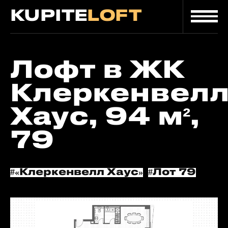
KUPITE
LOFT
Главная
/
/
Лот
Каталог
Лофт в ЖК
Клеркенвел
Хаус, 94 м²,
79
#«Клеркенвелл Хаус»
#Лот 79