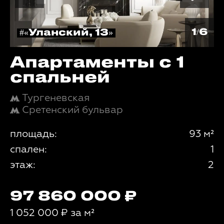
1/6
#«Уланский, 13»
Апартаменты с 1
спальней
Тургеневская
Сретенский бульвар
площадь:
93 м²
спален:
1
этаж:
2
97 860 000
1 052 000
₽
за м²