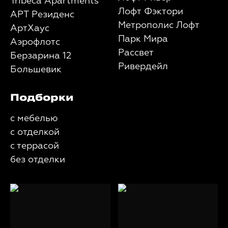
Tribeca Apartments
Лофт Фэктори
АРТ Резиденс
Метрополис Лофт
АртХаус
Парк Мира
Аэрофлотс
Рассвет
Берзарина 12
Ривердейл
Большевик
Подборки
с мебелью
с отделкой
с террасой
без отделки