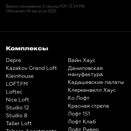
Время скачивания: 6 секунд
PDF, 13.54 MB
Обновлён 06 августа 2026
Комплексы
Depre
Вайн Хаус
Kazakov Grand Loft
Даниловская
мануфактура
Kleinhouse
Кадашевские палаты
LOFT.FM
Клеркенвелл Хаус
Loftec
Ко Лофт
Nice Loft
Красная стрела
Studio 12
Лофт 151
Studio 8
Лофт Клаб
Taller Loft
Лофт Ривер