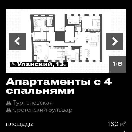
1/6
#«Уланский, 13»
Апартаменты с 4
спальнями
Тургеневская
Сретенский бульвар
площадь:
180 м²