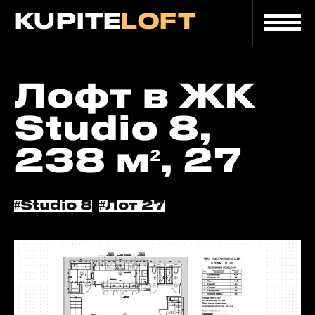
KUPITE
LOFT
Главная
/
/
Лот
Каталог
Лофт в ЖК
Studio 8,
238 м², 27
#Studio 8
#Лот 27