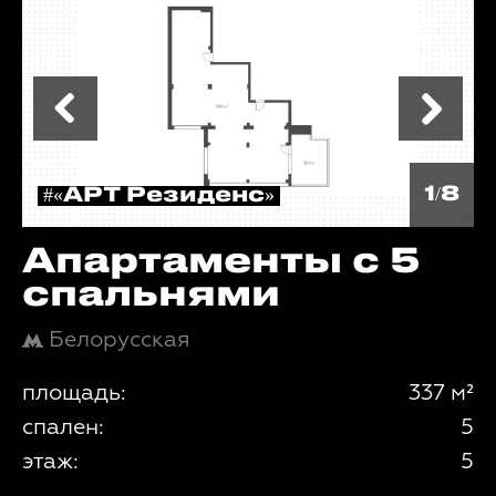
1/8
#«АРТ Резиденс»
Апартаменты с 5
спальнями
Белорусская
площадь:
337 м²
спален:
5
этаж:
5